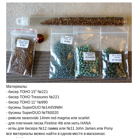
Материалы:
- бисер TOHO 15" №221
- бисер TOHO Treasures №221
- бисер TOHO 11" №990
- бусины SuperDUO №14459WH
- бусины SuperDUO №T60020
- риволи swarovski 14mm red magma или scarlet
- для плетения леска Fireline 4lb или нить HANA
- иглы для бисера №12 гамма или №11 John James или Pony
все материалы можно найти в одном месте в магазинах: