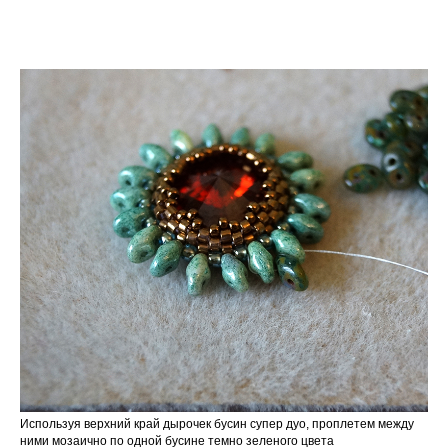
Используя верхний край дырочек бусин супер дуо, проплетем между
ними мозаично по одной бусине темно зеленого цвета