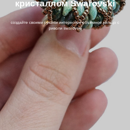
кристаллом Swarovski
создайте своими руками интересное объемное кольцо с
риволи swarovski