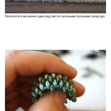
Проплетите мозаично один ряд светло зелеными бусинами супер дуо