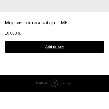
Морские сказки набор + МК
10 800
р.
Add to cart
Tilda
Made on